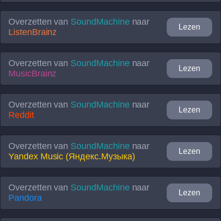
Overzetten van
SoundMachine
naar
Lezen
ListenBrainz
Overzetten van
SoundMachine
naar
Lezen
MusicBrainz
Overzetten van
SoundMachine
naar
Lezen
Reddit
Overzetten van
SoundMachine
naar
Lezen
Yandex Music (Яндекс.Музыка)
Overzetten van
SoundMachine
naar
Lezen
Pandora