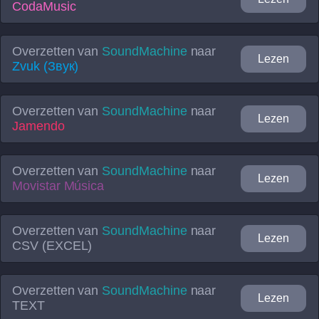
CodaMusic
Overzetten van
SoundMachine
naar
Lezen
Zvuk (Звук)
Overzetten van
SoundMachine
naar
Lezen
Jamendo
Overzetten van
SoundMachine
naar
Lezen
Movistar Música
Overzetten van
SoundMachine
naar
Lezen
CSV (EXCEL)
Overzetten van
SoundMachine
naar
Lezen
TEXT