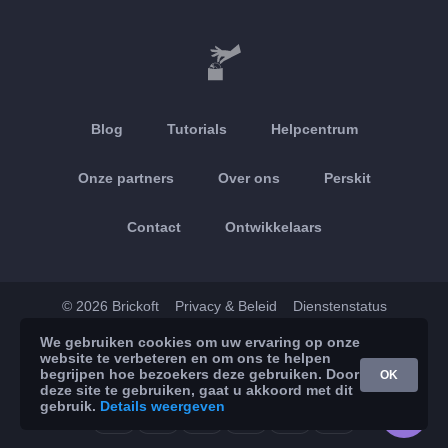
Blog
Tutorials
Helpcentrum
Onze partners
Over ons
Perskit
Contact
Ontwikkelaars
© 2026 Brickoft
Privacy & Beleid
Dienstenstatus
We gebruiken cookies om uw ervaring op onze
App Store
Google Play
website te verbeteren en om ons te helpen
begrijpen hoe bezoekers deze gebruiken. Door
OK
deze site te gebruiken, gaat u akkoord met dit
gebruik.
Details weergeven