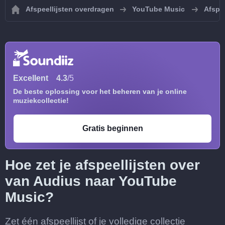
Afspeellijsten overdragen
YouTube Music
Afspe
Excellent
4.3
/5
De beste oplossing voor het beheren van je online
muziekcollectie!
Gratis beginnen
Hoe zet je afspeellijsten over
van Audius naar YouTube
Music?
Zet één afspeellijst of je volledige collectie