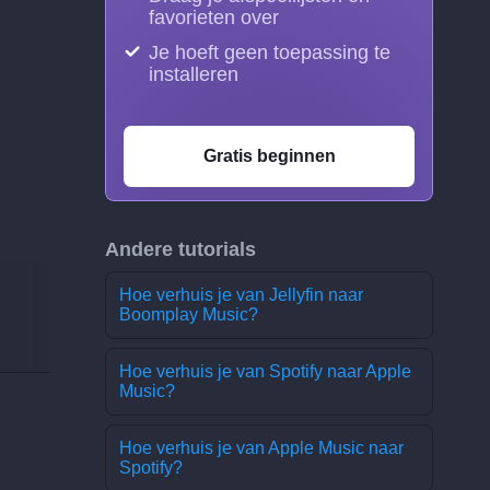
favorieten over
Je hoeft geen toepassing te
installeren
Gratis beginnen
Andere tutorials
Hoe verhuis je van Jellyfin naar
Boomplay Music?
Hoe verhuis je van Spotify naar Apple
Music?
Hoe verhuis je van Apple Music naar
Spotify?