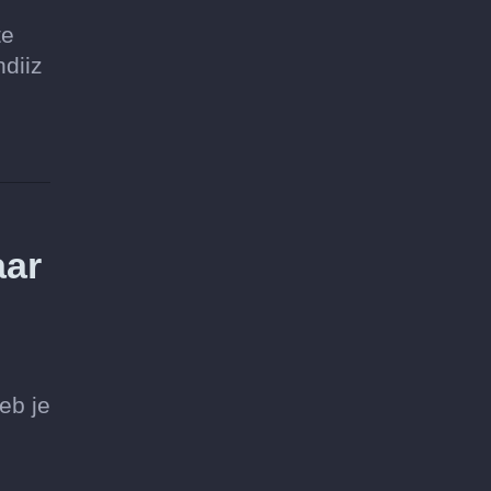
te
diiz
aar
eb je