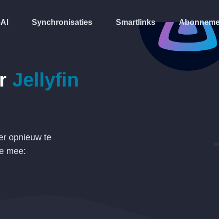
-AI
Synchronisaties
Smartlinks
Abonneme
r
Jellyfin
r opnieuw te
de mee: