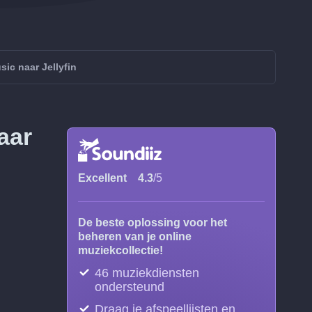
ic naar Jellyfin
aar
Excellent
4.3
/5
De beste oplossing voor het
beheren van je online
muziekcollectie!
46 muziekdiensten
ondersteund
Draag je afspeellijsten en