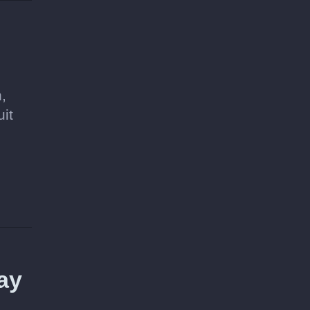
,
it
ay