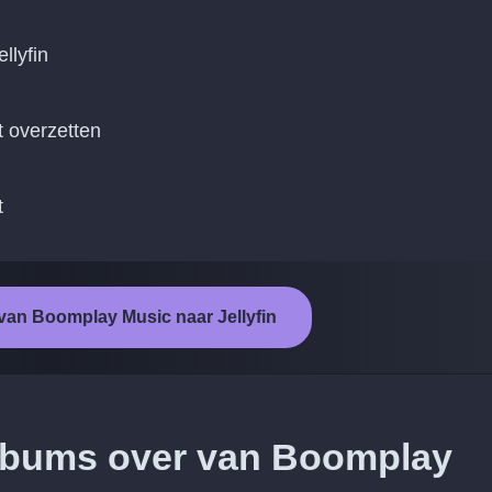
llyfin
lt overzetten
t
 van Boomplay Music naar Jellyfin
albums over van Boomplay