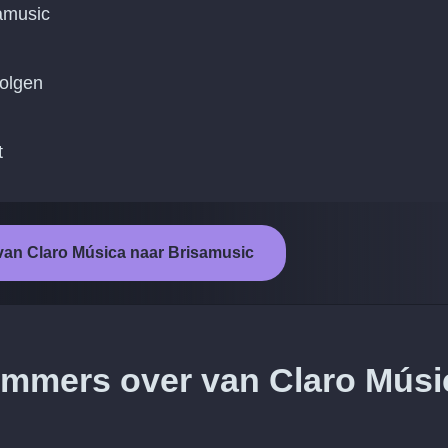
amusic
volgen
t
 van Claro Música naar Brisamusic
 nummers over van Claro Músi