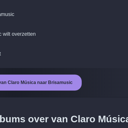
amusic
c wilt overzetten
t
 van Claro Música naar Brisamusic
lbums over van Claro Músic