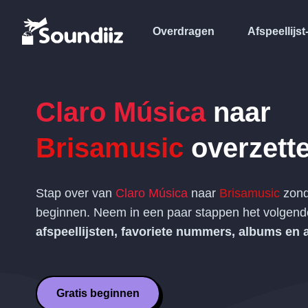
Overdragen
Afspeellijst
Claro Música
naar
Brisamusic
overzett
Stap over van
Claro Música
naar
Brisamusic
zond
beginnen. Neem in een paar stappen het volgen
afspeellijsten, favoriete nummers, albums en a
Gratis beginnen