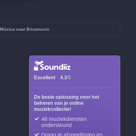
 Música naar Brisamusic
Excellent
4.3
/5
De beste oplossing voor het
beheren van je online
muziekcollectie!
46 muziekdiensten
ondersteund
Draag je afspeellijsten en