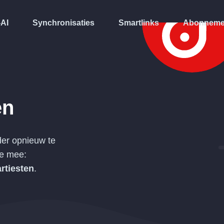
-AI
Synchronisaties
Smartlinks
Abonneme
en
er opnieuw te
de mee:
rtiesten
.