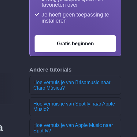
favorieten over
Je hoeft geen toepassing te
installeren
Gratis beginnen
Andere tutorials
Hoe verhuis je van Brisamusic naar
Claro Música?
Hoe verhuis je van Spotify naar Apple
Music?
a
Hoe verhuis je van Apple Music naar
Spotify?