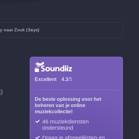
 naar Zvuk (Звук)
Excellent
4.3
/5
)
De beste oplossing voor het
beheren van je online
muziekcollectie!
46 muziekdiensten
ondersteund
Draag je afspeellijsten en