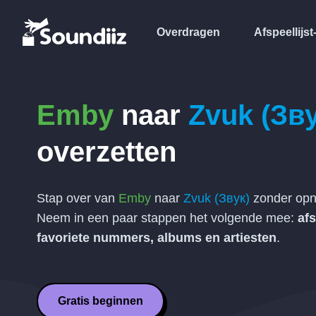
Overdragen
Afspeellijst
Emby
naar
Zvuk (Зву
overzetten
Stap over van
Emby
naar
Zvuk (Звук)
zonder opn
Neem in een paar stappen het volgende mee:
afs
favoriete nummers, albums en artiesten
.
Gratis beginnen