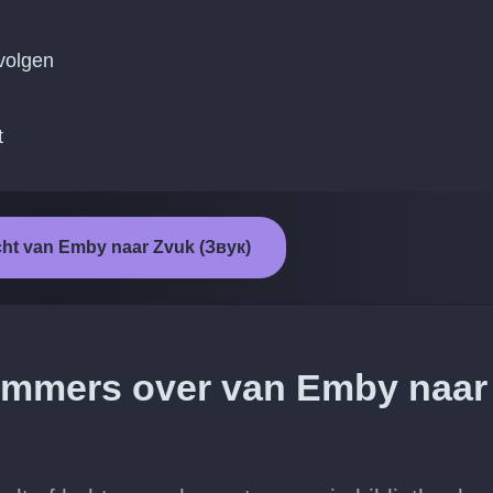
 volgen
t
cht van Emby naar Zvuk (Звук)
 nummers over van Emby naar