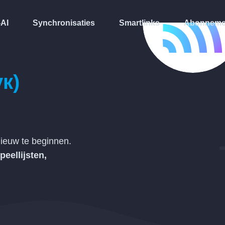
-AI
Synchronisaties
Smartlinks
Abonneme
к)
ieuw te beginnen.
peellijsten,