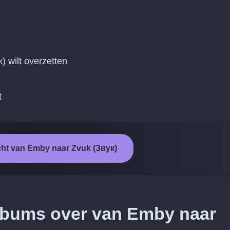
к) wilt overzetten
t
cht van Emby naar Zvuk (Звук)
albums over van Emby naar