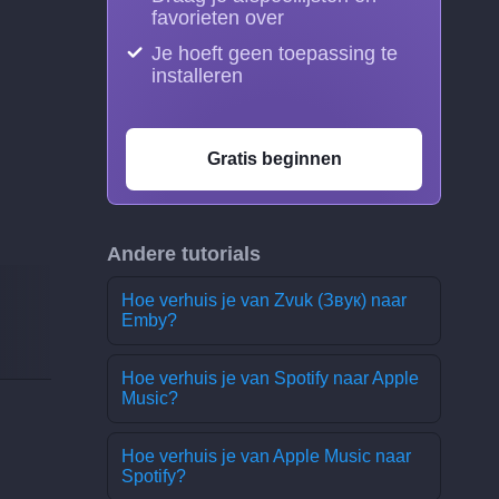
favorieten over
Je hoeft geen toepassing te
installeren
Gratis beginnen
Andere tutorials
Hoe verhuis je van Zvuk (Звук) naar
Emby?
Hoe verhuis je van Spotify naar Apple
Music?
Hoe verhuis je van Apple Music naar
Spotify?