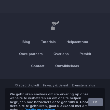
Blog
Tutorials
Helpcentrum
Onze partners
Over ons
Perskit
Contact
Ontwikkelaars
© 2026 Brickoft
Privacy & Beleid
Dienstenstatus
We gebruiken cookies om uw ervaring op onze
App Store
Google Play
website te verbeteren en om ons te helpen
begrijpen hoe bezoekers deze gebruiken. Door
OK
deze site te gebruiken, gaat u akkoord met dit
gebruik.
Details weergeven