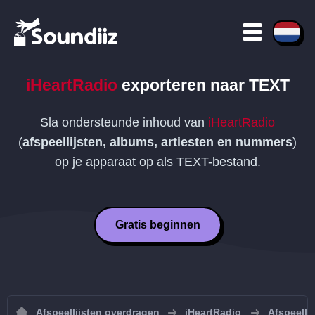
iHeartRadio
exporteren naar
TEXT
Sla ondersteunde inhoud van
iHeartRadio
(
afspeellijsten, albums, artiesten en nummers
)
op je apparaat op als
TEXT
-bestand.
Gratis beginnen
Afspeellijsten overdragen
iHeartRadio
Afspeelli