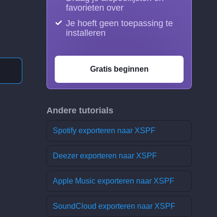
favorieten over
Je hoeft geen toepassing te
installeren
Gratis beginnen
Andere tutorials
Spotify exporteren naar XSPF
Deezer exporteren naar XSPF
Apple Music exporteren naar XSPF
SoundCloud exporteren naar XSPF