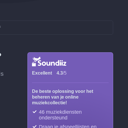
F
?
ls
Excellent
4.3
/5
De beste oplossing voor het
beheren van je online
muziekcollectie!
46 muziekdiensten
ondersteund
Draag je afspeellijsten en