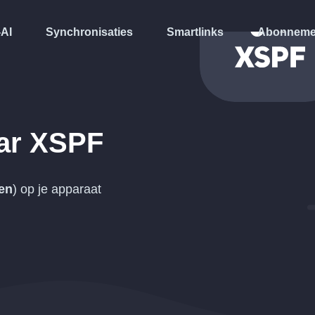
-AI
Synchronisaties
Smartlinks
Abonneme
ar
XSPF
ten
) op je apparaat