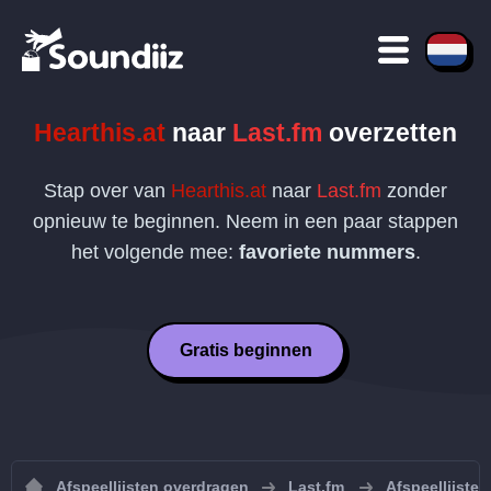
Hearthis.at
naar
Last.fm
overzetten
Stap over van
Hearthis.at
naar
Last.fm
zonder
opnieuw te beginnen. Neem in een paar stappen
het volgende mee:
favoriete nummers
.
Gratis beginnen
Afspeellijsten overdragen
Last.fm
Afspeellijste