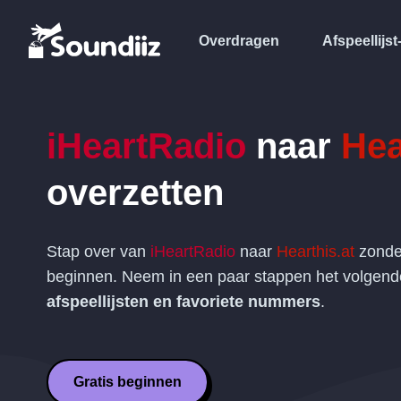
Overdragen
Afspeellijst
iHeartRadio
naar
Hea
overzetten
Stap over van
iHeartRadio
naar
Hearthis.at
zonde
beginnen. Neem in een paar stappen het volgen
afspeellijsten en favoriete nummers
.
Gratis beginnen