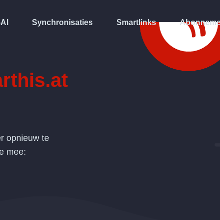
-AI
Synchronisaties
Smartlinks
Abonneme
rthis.at
r opnieuw te
de mee: