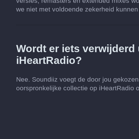
versies, remasters en extended mixes wo
we niet met voldoende zekerheid kunnen vi
Wordt er iets verwijderd
iHeartRadio?
Nee. Soundiiz voegt de door jou gekozen 
oorspronkelijke collectie op iHeartRadio 