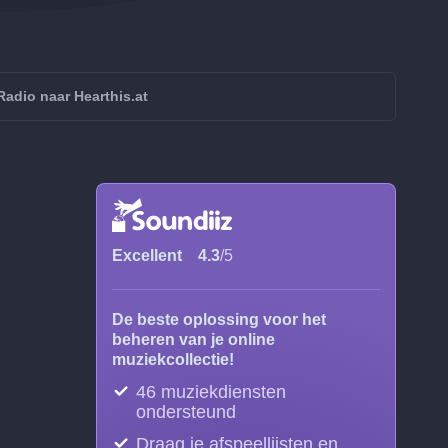
adio naar Hearthis.at
Excellent
4.3
/5
De beste oplossing voor het
beheren van je online
muziekcollectie!
46 muziekdiensten
ondersteund
Draag je afspeellijsten en