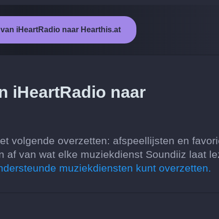
 van iHeartRadio naar Hearthis.at
an iHeartRadio naar
et volgende overzetten: afspeellijsten en favori
af van wat elke muziekdienst Soundiiz laat l
 ondersteunde muziekdiensten kunt overzetten.