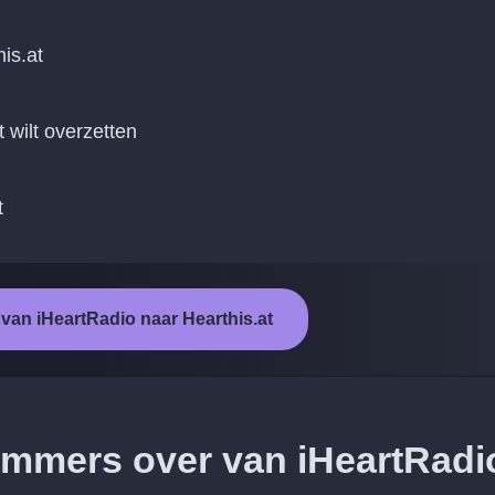
is.at
t wilt overzetten
t
 van iHeartRadio naar Hearthis.at
nummers over van iHeartRadi