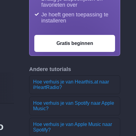
favorieten over
Je hoeft geen toepassing te
installeren
Gratis beginnen
Andere tutorials
Hoe verhuis je van Hearthis.at naar
iHeartRadio?
Hoe verhuis je van Spotify naar Apple
Music?
o
Hoe verhuis je van Apple Music naar
Spotify?