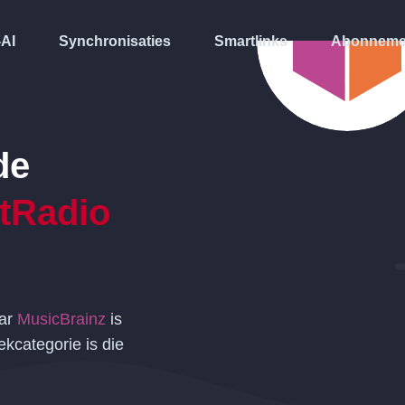
-AI
Synchronisaties
Smartlinks
Abonneme
de
rtRadio
ar
MusicBrainz
is
kcategorie is die