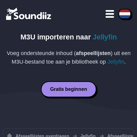
M3U
importeren naar
Jellyfin
Voeg ondersteunde inhoud (
afspeellijsten
) uit een
M3U
-bestand toe aan je bibliotheek op
Jellyfin
.
Gratis beginnen
Afspeellijsten overdragen
Jellyfin
Afspeellijsten