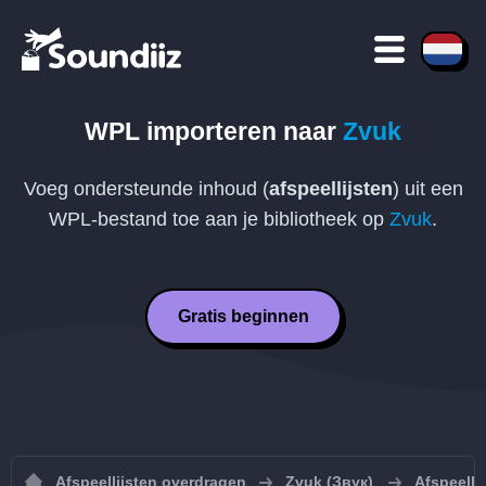
WPL
importeren naar
Zvuk
Voeg ondersteunde inhoud (
afspeellijsten
) uit een
WPL
-bestand toe aan je bibliotheek op
Zvuk
.
Gratis beginnen
Afspeellijsten overdragen
Zvuk (Звук)
Afspeelli