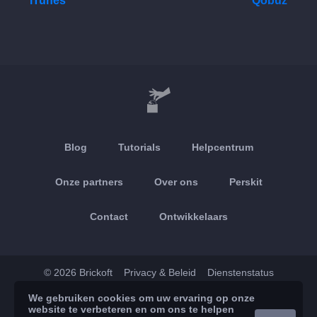
iTunes
Qobuz
Blog
Tutorials
Helpcentrum
Onze partners
Over ons
Perskit
Contact
Ontwikkelaars
© 2026 Brickoft
Privacy & Beleid
Dienstenstatus
We gebruiken cookies om uw ervaring op onze
App Store
Google Play
website te verbeteren en om ons te helpen