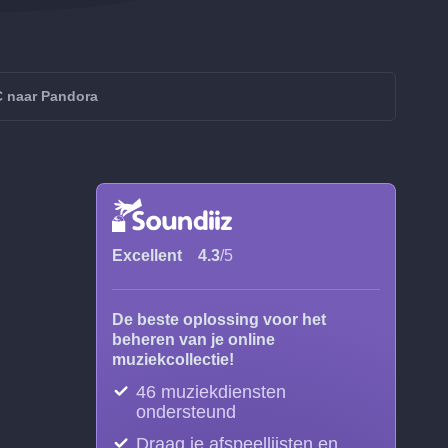
 naar Pandora
Excellent
4.3
/5
De beste oplossing voor het
beheren van je online
muziekcollectie!
46 muziekdiensten
ondersteund
Draag je afspeellijsten en