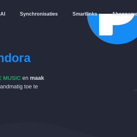
-AI
Synchronisaties
Smartlinks
Abonneme
ndora
E MUSIC
en
maak
andmatig toe te