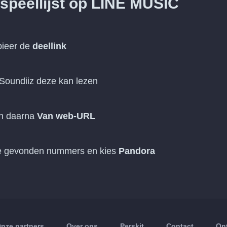
fspeellijst op LINE MUSIC
pieer de
deellink
 Soundiiz deze kan lezen
n daarna
Van web-URL
 de gevonden nummers en kies
Pandora
nze partners
Over ons
Perskit
Contact
On