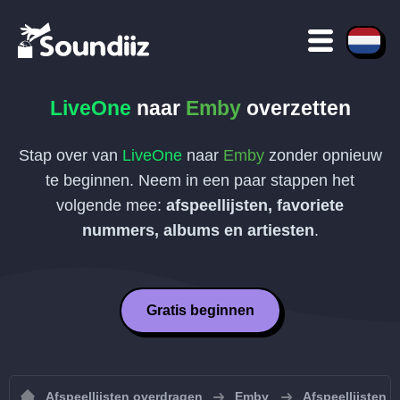
LiveOne
naar
Emby
overzetten
Stap over van
LiveOne
naar
Emby
zonder opnieuw
te beginnen. Neem in een paar stappen het
volgende mee:
afspeellijsten, favoriete
nummers, albums en artiesten
.
Gratis beginnen
Afspeellijsten overdragen
Emby
Afspeellijsten 