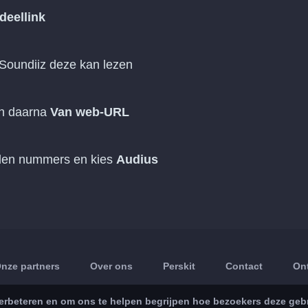
deellink
 Soundiiz deze kan lezen
n daarna
Van web-URL
onden nummers en kies
Audius
nze partners
Over ons
Perskit
Contact
On
rbeteren en om ons te helpen begrijpen hoe bezoekers deze gebru