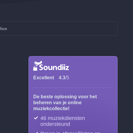
dius
Excellent
4.3
/5
De beste oplossing voor het
beheren van je online
muziekcollectie!
46 muziekdiensten
ondersteund