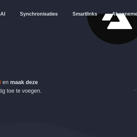
-AI
Synchronisaties
Smartlinks
Abonneme
i
en
maak deze
g toe te voegen.