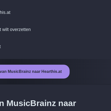
his.at
t wilt overzetten
t
 van MusicBrainz naar Hearthis.at
an MusicBrainz naar