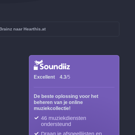
rainz naar Hearthis.at
Excellent
4.3
/5
De beste oplossing voor het
beheren van je online
muziekcollectie!
46 muziekdiensten
ondersteund
Draag je afspeellijsten en