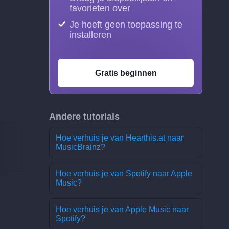
favorieten over
Je hoeft geen toepassing te
installeren
Gratis beginnen
Andere tutorials
Hoe verhuis je van Hearthis.at naar
MusicBrainz?
Hoe verhuis je van Spotify naar Apple
Music?
Hoe verhuis je van Apple Music naar
Spotify?