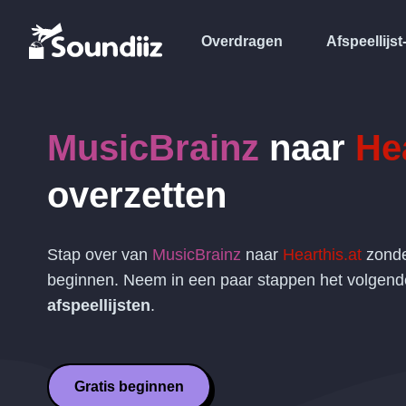
Overdragen
Afspeellijst
MusicBrainz
naar
Hea
overzetten
Stap over van
MusicBrainz
naar
Hearthis.at
zonde
beginnen. Neem in een paar stappen het volgen
afspeellijsten
.
Gratis beginnen