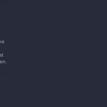
ke
at
ten.