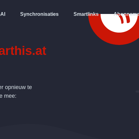
-AI
Synchronisaties
Smartlinks
Abonneme
rthis.at
r opnieuw te
de mee: