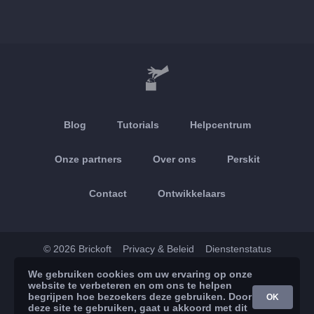
Blog
Tutorials
Helpcentrum
Onze partners
Over ons
Perskit
Contact
Ontwikkelaars
© 2026 Brickoft
Privacy & Beleid
Dienstenstatus
We gebruiken cookies om uw ervaring op onze
App Store
Google Play
website te verbeteren en om ons te helpen
begrijpen hoe bezoekers deze gebruiken. Door
OK
deze site te gebruiken, gaat u akkoord met dit