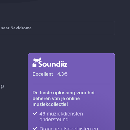
 naar Navidrome
Excellent
4.3
/5
op
De beste oplossing voor het
beheren van je online
muziekcollectie!
46 muziekdiensten
ondersteund
Draag je afspeellijsten en