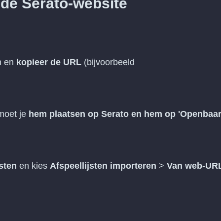
 de Serato-website
en en
kopieer de URL
(bijvoorbeeld
)
 moet je
hem plaatsen op Serato en hem op 'Openbaar
jsten
en kies
Afspeellijsten importeren
>
Van web-UR