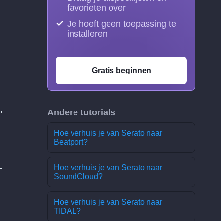
favorieten over
Je hoeft geen toepassing te
installeren
Gratis beginnen
Andere tutorials
'
Hoe verhuis je van Serato naar
Beatport?
L
Hoe verhuis je van Serato naar
SoundCloud?
Hoe verhuis je van Serato naar
TIDAL?