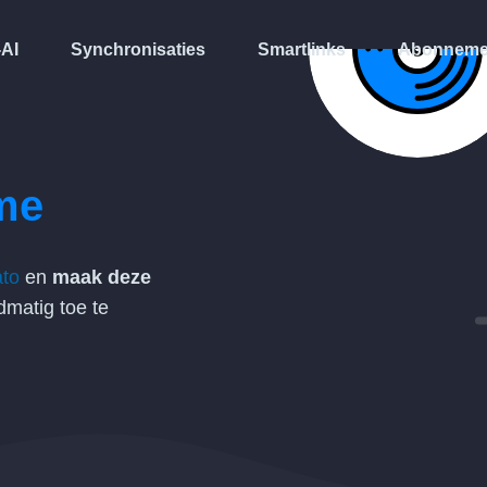
-AI
Synchronisaties
Smartlinks
Abonneme
me
ato
en
maak deze
matig toe te