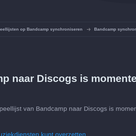
eellijsten op Bandcamp synchroniseren
Bandcamp synchron
p naar Discogs is momente
speellijst van Bandcamp naar Discogs is momen
uziekdiensten kunt overzetten.