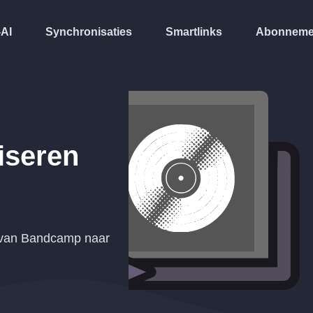
-AI
Synchronisaties
Smartlinks
Abonneme
iseren
t van Bandcamp naar