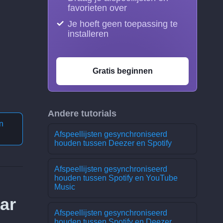
favorieten over
Je hoeft geen toepassing te
installeren
Gratis beginnen
Andere tutorials
n
Afspeellijsten gesynchroniseerd
houden tussen Deezer en Spotify
Afspeellijsten gesynchroniseerd
houden tussen Spotify en YouTube
Music
ar
Afspeellijsten gesynchroniseerd
houden tussen Spotify en Deezer