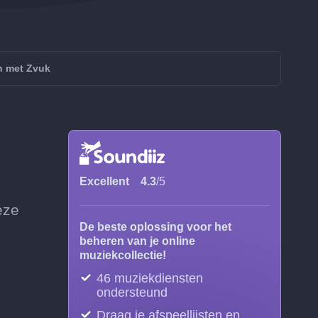
n met Zvuk
Excellent
4.3
/5
eze
De beste oplossing voor het
beheren van je online
muziekcollectie!
46 muziekdiensten
ondersteund
Draag je afspeellijsten en