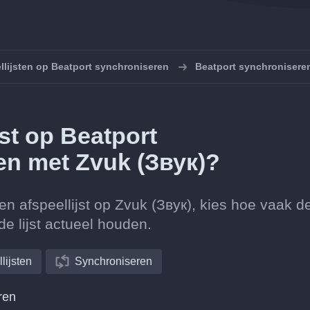
llijsten op Beatport synchroniseren
Beatport synchronisere
jst op Beatport
n met Zvuk (Звук)?
en afspeellijst op Zvuk (Звук), kies hoe vaak d
e lijst actueel houden.
lijsten
Synchroniseren
ren