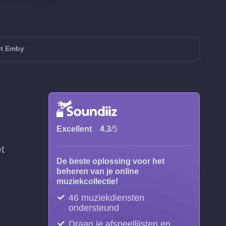
et Emby
Excellent
4.3
/5
t
De beste oplossing voor het
beheren van je online
muziekcollectie!
46 muziekdiensten
ondersteund
Draag je afspeellijsten en