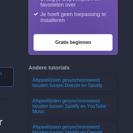
favorieten over
Je hoeft geen toepassing te
installeren
Gratis beginnen
Andere tutorials
n
Afspeellijsten gesynchroniseerd
houden tussen Deezer en Spotify
Afspeellijsten gesynchroniseerd
houden tussen Spotify en YouTube
Music
r
Afspeellijsten gesynchroniseerd
houden tussen Spotify en Deezer