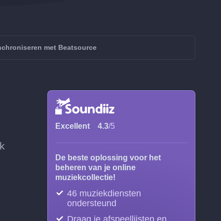
nchroniseren met Beatsource
Excellent
4.3
/5
ak
De beste oplossing voor het
beheren van je online
muziekcollectie!
46 muziekdiensten
ondersteund
Draag je afspeellijsten en