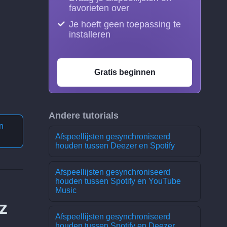
favorieten over
Je hoeft geen toepassing te
installeren
Gratis beginnen
Andere tutorials
n
Afspeellijsten gesynchroniseerd
houden tussen Deezer en Spotify
Afspeellijsten gesynchroniseerd
houden tussen Spotify en YouTube
Music
z
Afspeellijsten gesynchroniseerd
houden tussen Spotify en Deezer