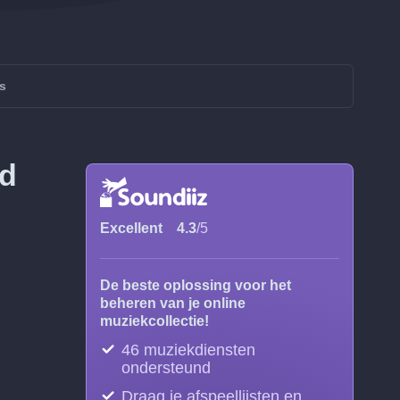
s
rd
Excellent
4.3
/5
De beste oplossing voor het
beheren van je online
muziekcollectie!
46 muziekdiensten
ondersteund
Draag je afspeellijsten en