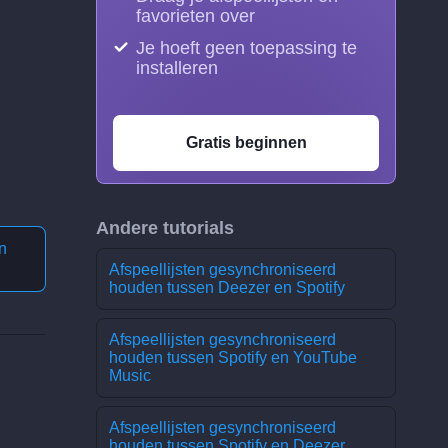
favorieten over
Je hoeft geen toepassing te
installeren
Gratis beginnen
Andere tutorials
n
Afspeellijsten gesynchroniseerd
houden tussen Deezer en Spotify
Afspeellijsten gesynchroniseerd
houden tussen Spotify en YouTube
Music
Afspeellijsten gesynchroniseerd
houden tussen Spotify en Deezer