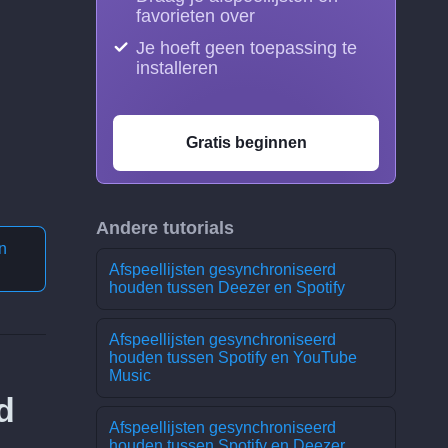
favorieten over
Je hoeft geen toepassing te
installeren
Gratis beginnen
Andere tutorials
n
Afspeellijsten gesynchroniseerd
houden tussen Deezer en Spotify
Afspeellijsten gesynchroniseerd
houden tussen Spotify en YouTube
Music
d
Afspeellijsten gesynchroniseerd
houden tussen Spotify en Deezer