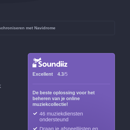
chroniseren met Navidrome
Excellent
4.3
/5
k
De beste oplossing voor het
beheren van je online
muziekcollectie!
46 muziekdiensten
ondersteund
Draag je afspeellijsten en