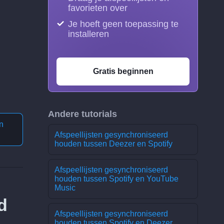
favorieten over
Je hoeft geen toepassing te
installeren
Gratis beginnen
Andere tutorials
n
Afspeellijsten gesynchroniseerd
houden tussen Deezer en Spotify
Afspeellijsten gesynchroniseerd
houden tussen Spotify en YouTube
Music
d
Afspeellijsten gesynchroniseerd
houden tussen Spotify en Deezer