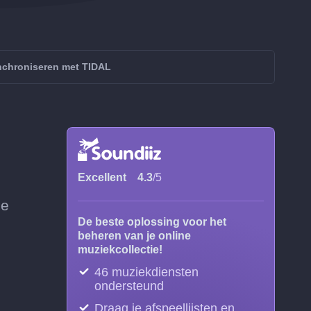
chroniseren met TIDAL
Excellent
4.3
/5
ze
De beste oplossing voor het
beheren van je online
muziekcollectie!
46 muziekdiensten
ondersteund
Draag je afspeellijsten en