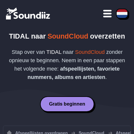
TIDAL
naar
SoundCloud
overzetten
Stap over van
TIDAL
naar
SoundCloud
zonder
opnieuw te beginnen. Neem in een paar stappen
het volgende mee:
afspeellijsten, favoriete
nummers, albums en artiesten
.
Gratis beginnen
Afspeellijsten overdragen
SoundCloud
Afspeell