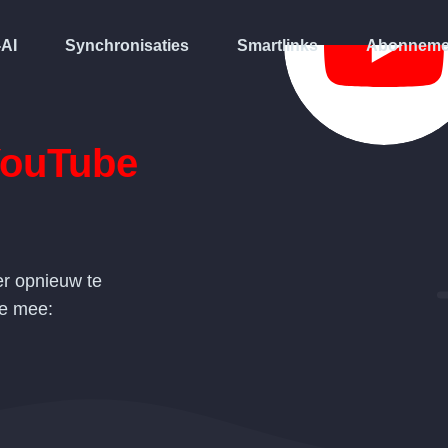
-AI
Synchronisaties
Smartlinks
Abonneme
ouTube
r opnieuw te
de mee: