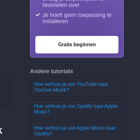
favorieten over
Je hoeft geen toepassing te
installeren
Gratis beginnen
Andere tutorials
Hoe verhuis je van YouTube naar
YouSee Musik?
Hoe verhuis je van Spotify naar Apple
Music?
k
Hoe verhuis je van Apple Music naar
Spotify?