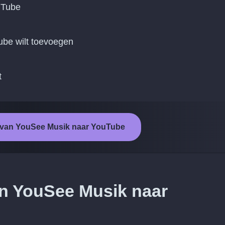
uTube
ube wilt toevoegen
t
t van YouSee Musik naar YouTube
an YouSee Musik naar