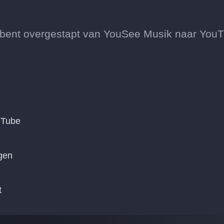
 je bent overgestapt van YouSee Musik naar You
uTube
lgen
t