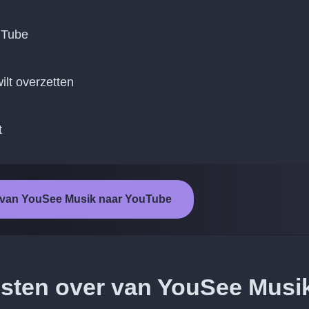
uTube
ilt overzetten
t
t van YouSee Musik naar YouTube
iesten over van YouSee Musi