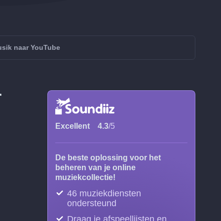
sik naar YouTube
r
Excellent
4.3
/5
De beste oplossing voor het
beheren van je online
muziekcollectie!
46 muziekdiensten
ondersteund
Draag je afspeellijsten en