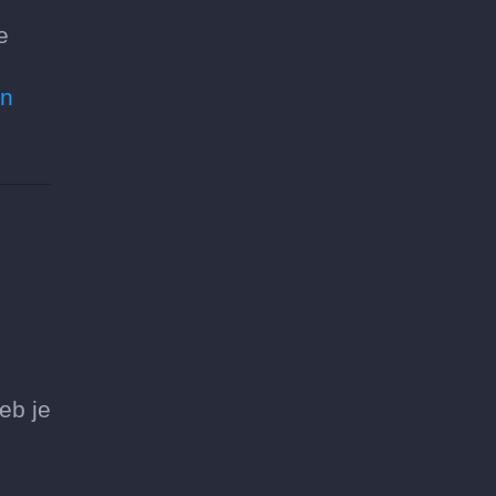
e
en
eb je