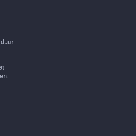
lduur
at
ten.