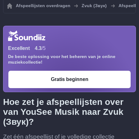
Afspeellijsten overdragen
Zvuk (Звук)
Afspeelli
Excellent
4.3
/5
De beste oplossing voor het beheren van je online
muziekcollectie!
Gratis beginnen
Hoe zet je afspeellijsten over
van YouSee Musik naar Zvuk
(Звук)?
Zet één afspeellijst of je volledige collectie