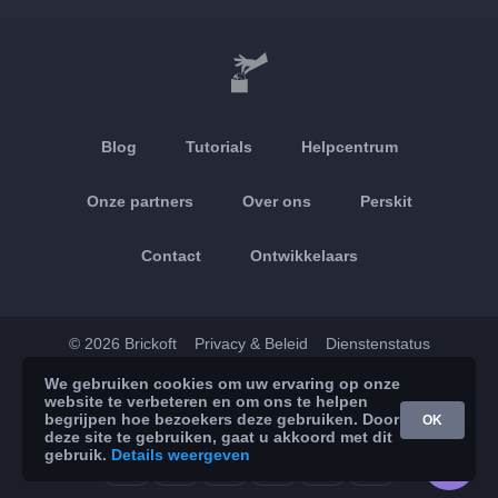
Blog
Tutorials
Helpcentrum
Onze partners
Over ons
Perskit
Contact
Ontwikkelaars
© 2026 Brickoft
Privacy & Beleid
Dienstenstatus
We gebruiken cookies om uw ervaring op onze
App Store
Google Play
website te verbeteren en om ons te helpen
begrijpen hoe bezoekers deze gebruiken. Door
OK
deze site te gebruiken, gaat u akkoord met dit
gebruik.
Details weergeven