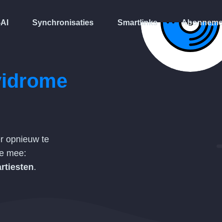
-AI
Synchronisaties
Smartlinks
Abonneme
idrome
r opnieuw te
de mee:
rtiesten
.