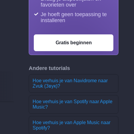
favorieten over
Je hoeft geen toepassing te
installeren
Gratis beginnen
Andere tutorials
Hoe verhuis je van Navidrome naar
Zvuk (Звук)?
Hoe verhuis je van Spotify naar Apple
Music?
Hoe verhuis je van Apple Music naar
Spotify?