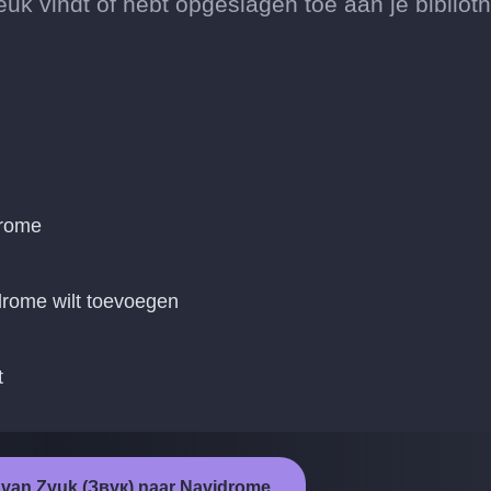
uk vindt of hebt opgeslagen toe aan je bibliot
drome
drome wilt toevoegen
t
t van Zvuk (Звук) naar Navidrome