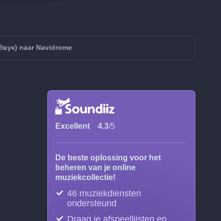
Звук) naar Navidrome
Excellent
4.3
/5
De beste oplossing voor het
beheren van je online
muziekcollectie!
46 muziekdiensten
ondersteund
Draag je afspeellijsten en