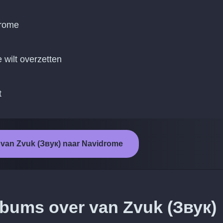
drome
 wilt overzetten
t
t van Zvuk (Звук) naar Navidrome
lbums over van Zvuk (Звук)