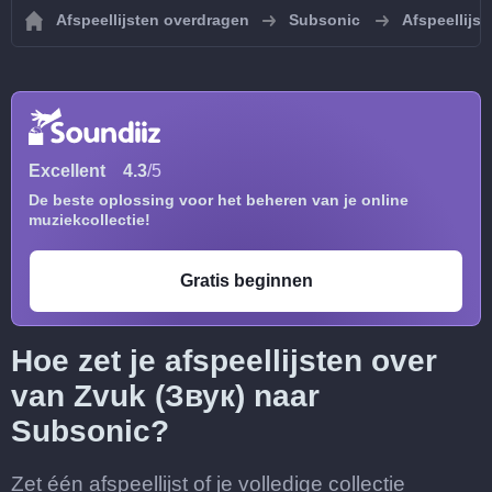
Afspeellijsten overdragen
Subsonic
Afspeellijs
Excellent
4.3
/5
De beste oplossing voor het beheren van je online
muziekcollectie!
Gratis beginnen
Hoe zet je afspeellijsten over
van Zvuk (Звук) naar
Subsonic?
Zet één afspeellijst of je volledige collectie