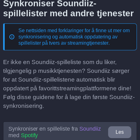
Synkroniser Soundiiz-
spillelister med andre tjenester
Se nettsiden med forklaringer for å finne ut mer om
synkronisering og automatisk oppdatering av
spillelister på tvers av streamingtjenester
.
Er ikke en Soundiiz-spilleliste som du liker,
tilgjengelig p musikktjenesten? Soundiiz sørger
for at Soundiiz-spillelistene automatisk blir
oppdatert på favorittstreamingplattformene dine!
Følg disse guidene for å lage din første Soundiiz-
synkronisering.
Synkroniser en spilleliste fra
Soundiiz
Les
med
Spotify