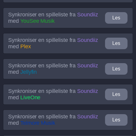
Synkroniser en spilleliste fra
Soundiiz
Les
med
YouSee Musik
Synkroniser en spilleliste fra
Soundiiz
Les
med
Plex
Synkroniser en spilleliste fra
Soundiiz
Les
med
Jellyfin
Synkroniser en spilleliste fra
Soundiiz
Les
med
LiveOne
Synkroniser en spilleliste fra
Soundiiz
Les
med
Telmore Musik