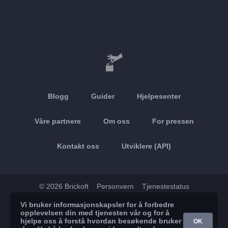
Blogg
Guider
Hjelpesenter
Våre partnere
Om oss
For pressen
Kontakt oss
Utviklere (API)
© 2026 Brickoft
Personvern
Tjenestestatus
Vi bruker informasjonskapsler for å forbedre
App Store
Google Play
opplevelsen din med tjenesten vår og for å
hjelpe oss å forstå hvordan besøkende bruker
OK