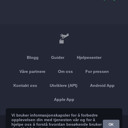
Blogg
Guider
Hjelpesenter
Våre partnere
Om oss
For pressen
Kontakt oss
Utviklere (API)
Android App
Apple App
Vi bruker informasjonskapsler for å forbedre
opplevelsen din med tjenesten vår og for å
© 2026 Brickoft
Personvern
Tjenestestatus
hjelpe oss å forstå hvordan besøkende bruker
OK