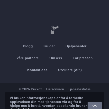
Blogg
Guider
Hjelpesenter
Våre partnere
Om oss
For pressen
Kontakt oss
Utviklere (API)
© 2026 Brickoft
Personvern
Tjenestestatus
Vi bruker informasjonskapsler for å forbedre
App Store
Google Play
opplevelsen din med tjenesten vår og for å
hjelpe oss å forstå hvordan besøkende bruker
OK