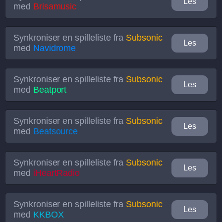
Les
med
Brisamusic
Synkroniser en spilleliste fra
Subsonic
Les
med
Navidrome
Synkroniser en spilleliste fra
Subsonic
Les
med
Beatport
Synkroniser en spilleliste fra
Subsonic
Les
med
Beatsource
Synkroniser en spilleliste fra
Subsonic
Les
med
iHeartRadio
Synkroniser en spilleliste fra
Subsonic
Les
med
KKBOX