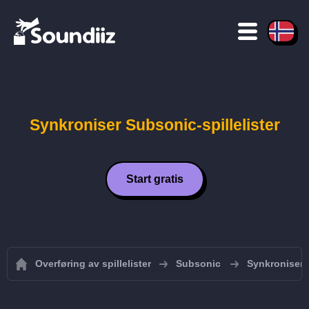
Synkroniser Subsonic-spillelister
Start gratis
Overføring av spillelister
Subsonic
Synkroniser S