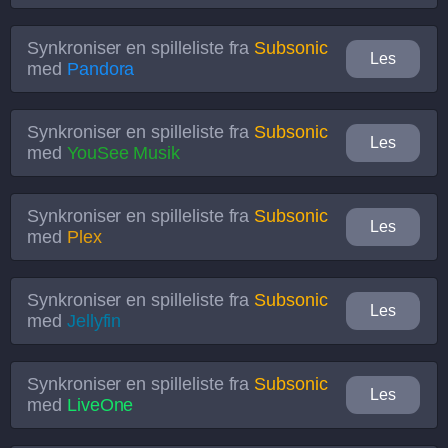
Synkroniser en spilleliste fra
Subsonic
Les
med
Pandora
Synkroniser en spilleliste fra
Subsonic
Les
med
YouSee Musik
Synkroniser en spilleliste fra
Subsonic
Les
med
Plex
Synkroniser en spilleliste fra
Subsonic
Les
med
Jellyfin
Synkroniser en spilleliste fra
Subsonic
Les
med
LiveOne