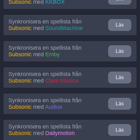
Subsonic
med
KKBOX
Synkronisera en spellista från
Läs
Subsonic
med
SoundMachine
Synkronisera en spellista från
Läs
Subsonic
med
Emby
Synkronisera en spellista från
Läs
Subsonic
med
Claro Música
Synkronisera en spellista från
Läs
Subsonic
med
Audius
Synkronisera en spellista från
Läs
Subsonic
med
Dailymotion