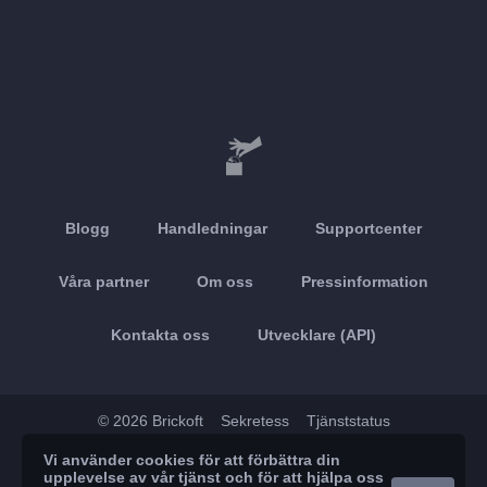
Blogg
Handledningar
Supportcenter
Våra partner
Om oss
Pressinformation
Kontakta oss
Utvecklare (API)
© 2026 Brickoft
Sekretess
Tjänststatus
Vi använder cookies för att förbättra din
App Store
Google Play
upplevelse av vår tjänst och för att hjälpa oss