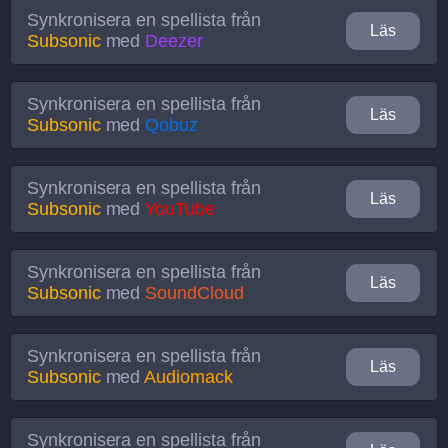
Synkronisera en spellista från
Läs
Subsonic
med
Deezer
Synkronisera en spellista från
Läs
Subsonic
med
Qobuz
Synkronisera en spellista från
Läs
Subsonic
med
YouTube
Synkronisera en spellista från
Läs
Subsonic
med
SoundCloud
Synkronisera en spellista från
Läs
Subsonic
med
Audiomack
Synkronisera en spellista från