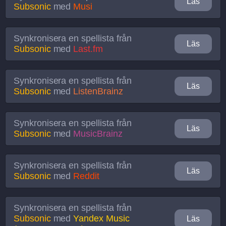
Läs
Subsonic
med
Musi
Synkronisera en spellista från
Läs
Subsonic
med
Last.fm
Synkronisera en spellista från
Läs
Subsonic
med
ListenBrainz
Synkronisera en spellista från
Läs
Subsonic
med
MusicBrainz
Synkronisera en spellista från
Läs
Subsonic
med
Reddit
Synkronisera en spellista från
Subsonic
med
Yandex Music
Läs