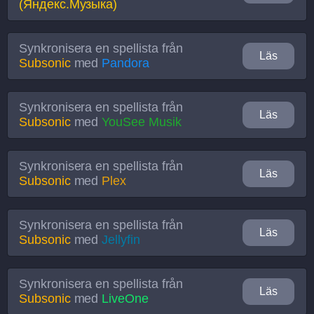
(Яндекс.Музыка)
Synkronisera en spellista från
Läs
Subsonic
med
Pandora
Synkronisera en spellista från
Läs
Subsonic
med
YouSee Musik
Synkronisera en spellista från
Läs
Subsonic
med
Plex
Synkronisera en spellista från
Läs
Subsonic
med
Jellyfin
Synkronisera en spellista från
Läs
Subsonic
med
LiveOne