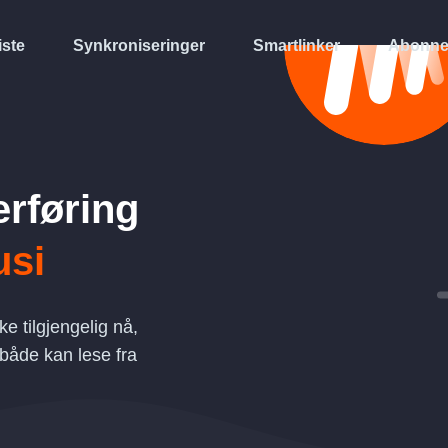
iste
Synkroniseringer
Smartlinker
Abonne
erføring
si
ke tilgjengelig nå,
 både kan lese fra