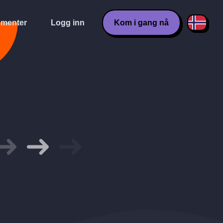
menter
Logg inn
Kom i gang nå