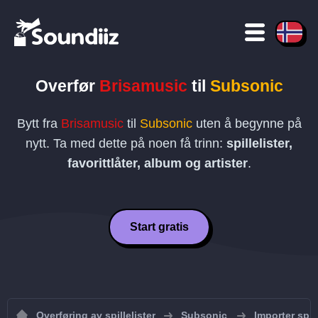
Overfør
Brisamusic
til
Subsonic
Bytt fra
Brisamusic
til
Subsonic
uten å begynne på
nytt. Ta med dette på noen få trinn:
spillelister,
favorittlåter, album og artister
.
Start gratis
Overføring av spillelister
Subsonic
Importer spill