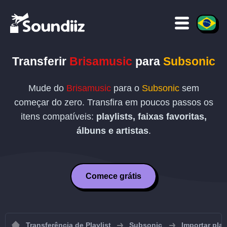
Transferir
Brisamusic
para
Subsonic
Mude do
Brisamusic
para o
Subsonic
sem
começar do zero. Transfira em poucos passos os
itens compatíveis:
playlists, faixas favoritas,
álbuns e artistas
.
Comece grátis
Transferência de Playlist
Subsonic
Importar pla