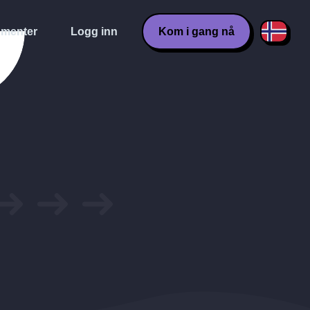
menter
Logg inn
Kom i gang nå