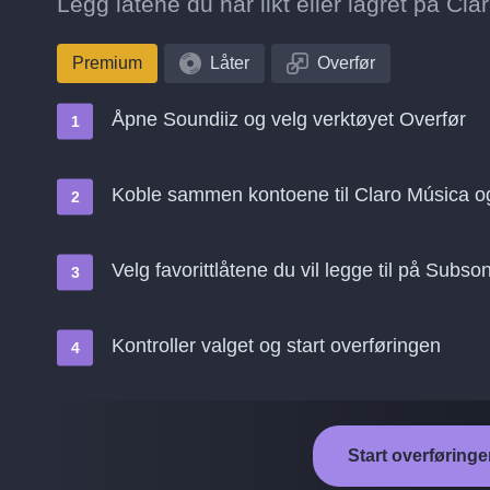
Legg låtene du har likt eller lagret på Clar
Premium
Låter
Overfør
Åpne Soundiiz og velg verktøyet Overfør
Koble sammen kontoene til Claro Música o
Velg favorittlåtene du vil legge til på Subson
Kontroller valget og start overføringen
Start overføringe