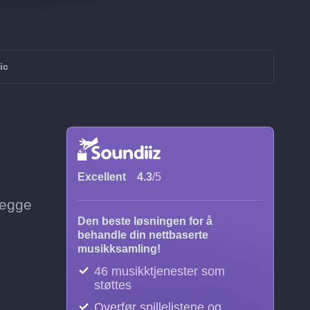
ic
Excellent
4.3
/5
 legge
Den beste løsningen for å
behandle din nettbaserte
musikksamling!
46 musikktjenester som
støttes
Overfør spillelistene og