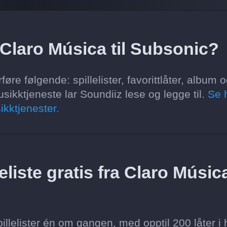
 Claro Música til Subsonic?
re følgende: spillelister, favorittlåter, album 
sikktjeneste lar Soundiiz lese og legge til.
Se 
ikktjenester.
liste gratis fra Claro Música
llelister én om gangen, med opptil 200 låter i 