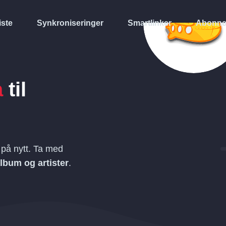
iste
Synkroniseringer
Smartlinker
Abonne
a
til
på nytt. Ta med
 album og artister
.