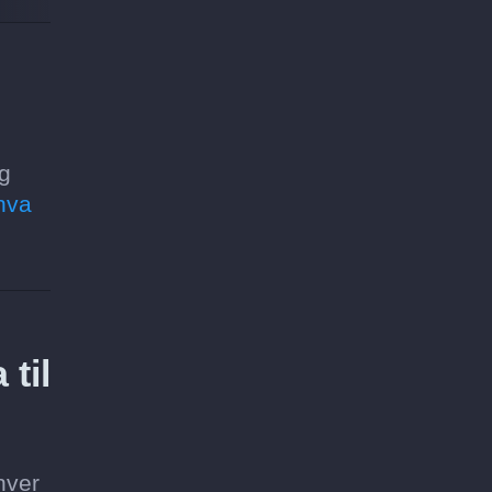
og
hva
 til
hver