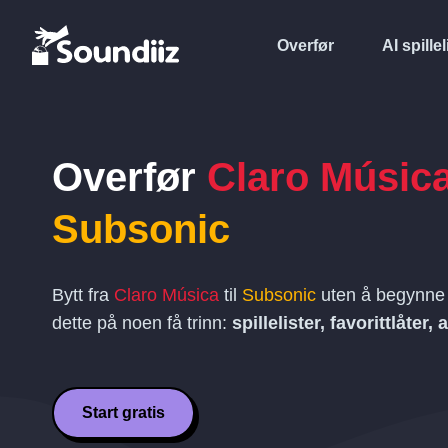
Overfør
AI spillel
Overfør
Claro Músic
Subsonic
Bytt fra
Claro Música
til
Subsonic
uten å begynne 
dette på noen få trinn:
spillelister, favorittlåter,
Start gratis