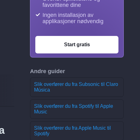
favorittene dine
Ingen installasjon av
applikasjoner nødvendig
Start gratis
Andre guider
Slik overfører du fra Subsonic til Claro
Música
Slik overfører du fra Spotify til Apple
Music
a
Slik overfører du fra Apple Music til
Spotify