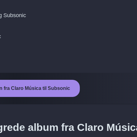
g Subsonic
c
n fra Claro Música til Subsonic
grede album fra Claro Músic