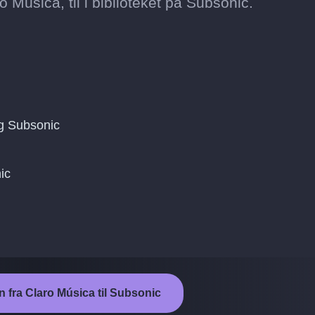
o Música, til i biblioteket på Subsonic.
g Subsonic
ic
n fra Claro Música til Subsonic