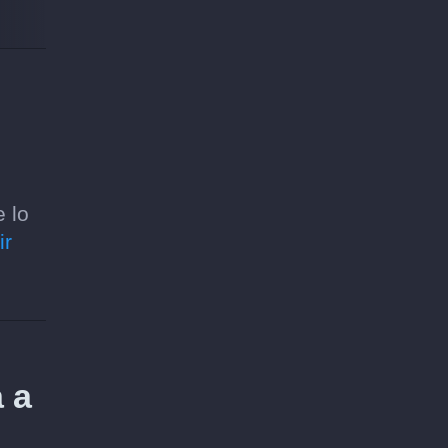
e lo
ir
a a