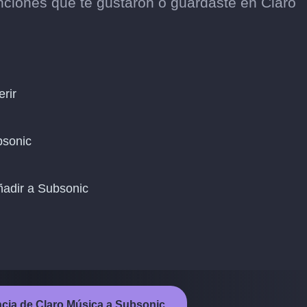
nciones que te gustaron o guardaste en Claro
erir
bsonic
añadir a Subsonic
rencia de Claro Música a Subsonic