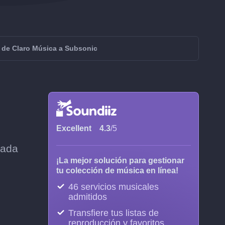
r de Claro Música a Subsonic
Excellent
4.3
/5
cada
¡La mejor solución para gestionar
tu colección de música en línea!
46 servicios musicales
admitidos
Transfiere tus listas de
reproducción y favoritos