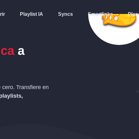
rir
Playlist IA
Syncs
Smartlinks
Plan
ica
a
cero. Transfiere en
playlists,