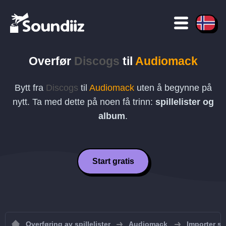
Overfør
Discogs
til
Audiomack
Bytt fra
Discogs
til
Audiomack
uten å begynne på
nytt. Ta med dette på noen få trinn:
spillelister og
album
.
Start gratis
Overføring av spillelister
Audiomack
Importer sp