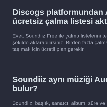
Discogs platformundan
ücretsiz çalma listesi ak
Evet. Soundiiz Free ile çalma listelerini 
şekilde aktarabilirsiniz. Birden fazla çalm
taşımak için ücretli plan gerekir.
Soundiiz aynı müziği Au
bulur?
Soundiiz; başlık, sanatçı, albüm, süre ve