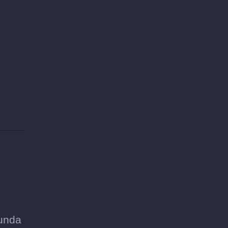
ğunda