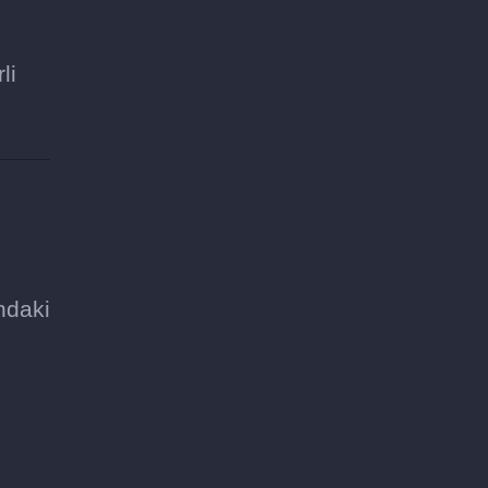
li
ndaki