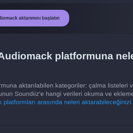
iomack aktarımını başlatın
Audiomack platformuna nele
na aktarılabilen kategoriler: çalma listeleri 
unun Soundiiz'e hangi verileri okuma ve ekleme
platformları arasında neleri aktarabileceğinizi