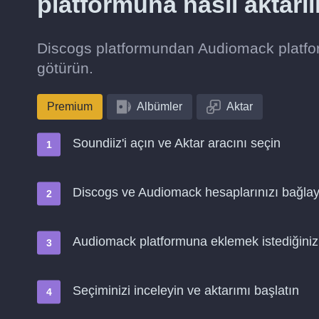
platformuna nasıl aktarıl
Discogs platformundan Audiomack platfor
götürün.
Premium
Albümler
Aktar
Soundiiz'i açın ve Aktar aracını seçin
Discogs ve Audiomack hesaplarınızı bağlay
Audiomack platformuna eklemek istediğiniz k
Seçiminizi inceleyin ve aktarımı başlatın