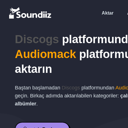
Aktar
Discogs
platformun
Audiomack
platform
aktarın
Baştan başlamadan
Discogs
platformundan
Audi
geçin. Birkaç adımda aktarılabilen kategoriler:
çal
albümler
.