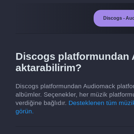
Discogs - Aud
Discogs platformundan 
aktarabilirim?
Discogs platformundan Audiomack platformu
albümler. Seçenekler, her müzik platform
verdiğine bağlıdır.
Desteklenen tüm müzik 
görün.