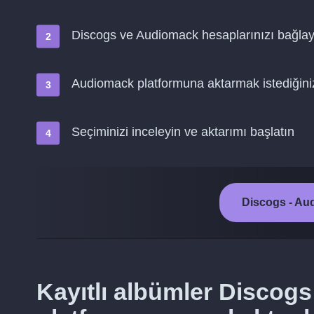
Discogs ve Audiomack hesaplarınızı bağlay
Audiomack platformuna aktarmak istediğiniz 
Seçiminizi inceleyin ve aktarımı başlatın
Discogs - Aud
Kayıtlı albümler Disco