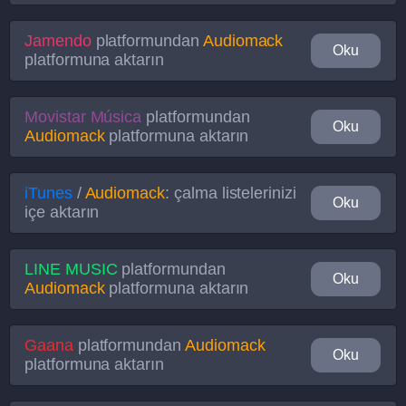
Jamendo
platformundan
Audiomack
Oku
platformuna aktarın
Movistar Música
platformundan
Oku
Audiomack
platformuna aktarın
iTunes
/
Audiomack
: çalma listelerinizi
Oku
içe aktarın
LINE MUSIC
platformundan
Oku
Audiomack
platformuna aktarın
Gaana
platformundan
Audiomack
Oku
platformuna aktarın