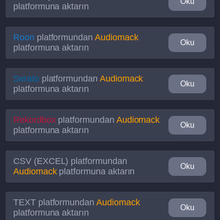
Oku
platformuna aktarın
Roon
platformundan
Audiomack
Oku
platformuna aktarın
Serato
platformundan
Audiomack
Oku
platformuna aktarın
Rekordbox
platformundan
Audiomack
Oku
platformuna aktarın
CSV (EXCEL)
platformundan
Oku
Audiomack
platformuna aktarın
TEXT
platformundan
Audiomack
Oku
platformuna aktarın