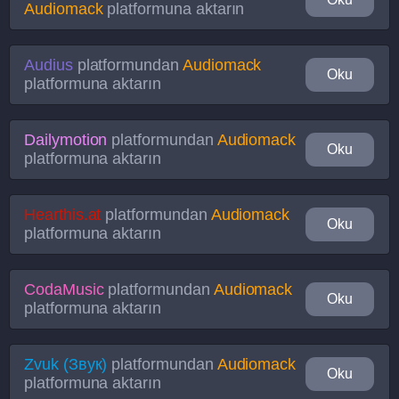
Audiomack
platformuna aktarın
Audius
platformundan
Audiomack
Oku
platformuna aktarın
Dailymotion
platformundan
Audiomack
Oku
platformuna aktarın
Hearthis.at
platformundan
Audiomack
Oku
platformuna aktarın
CodaMusic
platformundan
Audiomack
Oku
platformuna aktarın
Zvuk (Звук)
platformundan
Audiomack
Oku
platformuna aktarın