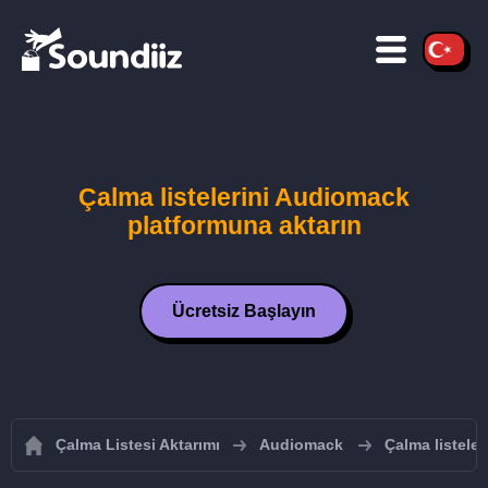
Çalma listelerini Audiomack
platformuna aktarın
Ücretsiz Başlayın
Çalma Listesi Aktarımı
Audiomack
Çalma listele