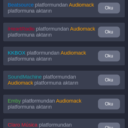
Beatsource
platformundan
Audiomack
Oku
platformuna aktarın
iHeartRadio
platformundan
Audiomack
Oku
platformuna aktarın
KKBOX
platformundan
Audiomack
Oku
platformuna aktarın
SoundMachine
platformundan
Oku
Audiomack
platformuna aktarın
Emby
platformundan
Audiomack
Oku
platformuna aktarın
Claro Música
platformundan
Oku