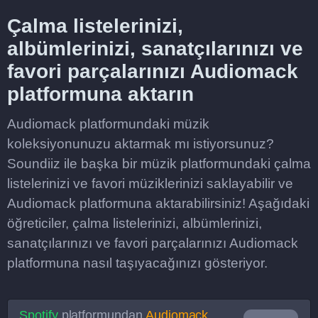
Çalma listelerinizi,
albümlerinizi, sanatçılarınızı ve
favori parçalarınızı Audiomack
platformuna aktarın
Audiomack platformundaki müzik
koleksiyonunuzu aktarmak mı istiyorsunuz?
Soundiiz ile başka bir müzik platformundaki çalma
listelerinizi ve favori müziklerinizi saklayabilir ve
Audiomack platformuna aktarabilirsiniz! Aşağıdaki
öğreticiler, çalma listelerinizi, albümlerinizi,
sanatçılarınızı ve favori parçalarınızı Audiomack
platformuna nasıl taşıyacağınızı gösteriyor.
Spotify
platformundan
Audiomack