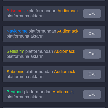
Brisamusic
platformundan
Audiomack
Oku
platformuna aktarın
Navidrome
platformundan
Audiomack
Oku
platformuna aktarın
Setlist.fm
platformundan
Audiomack
Oku
platformuna aktarın
Subsonic
platformundan
Audiomack
Oku
platformuna aktarın
Beatport
platformundan
Audiomack
Oku
platformuna aktarın