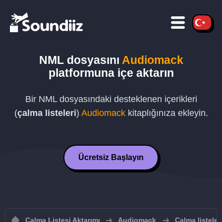
NML
dosyasını
Audiomack
platformuna içe aktarın
Bir
NML
dosyasındaki desteklenen içerikleri
(
çalma listeleri
)
Audiomack
kitaplığınıza ekleyin.
Ücretsiz Başlayın
Çalma Listesi Aktarımı
Audiomack
Çalma listele