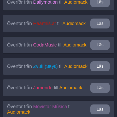
Överför från
Dailymotion
till
Audiomack
Läs
Överför från
Hearthis.at
till
Audiomack
Läs
Överför från
CodaMusic
till
Audiomack
Läs
Överför från
Zvuk (Звук)
till
Audiomack
Läs
Överför från
Jamendo
till
Audiomack
Läs
Överför från
Movistar Música
till
Läs
Audiomack