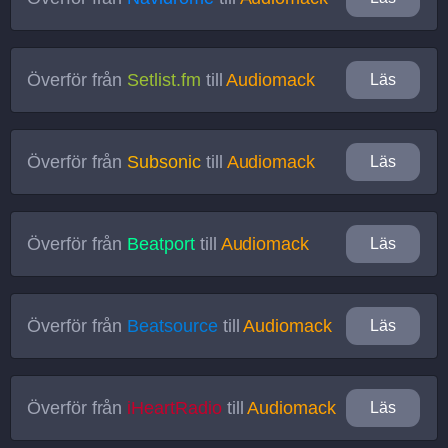
Överför från
Setlist.fm
till
Audiomack
Läs
Överför från
Subsonic
till
Audiomack
Läs
Överför från
Beatport
till
Audiomack
Läs
Överför från
Beatsource
till
Audiomack
Läs
Överför från
iHeartRadio
till
Audiomack
Läs