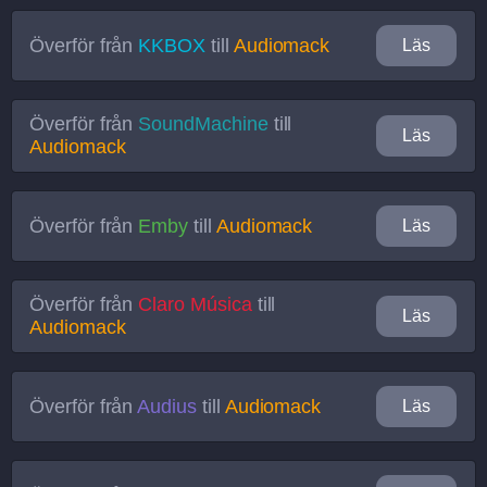
Överför från
KKBOX
till
Audiomack
Läs
Överför från
SoundMachine
till
Läs
Audiomack
Överför från
Emby
till
Audiomack
Läs
Överför från
Claro Música
till
Läs
Audiomack
Överför från
Audius
till
Audiomack
Läs