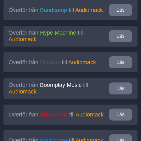
Överför från
Bandcamp
till
Audiomack
Läs
Överför från
Hype Machine
till
Läs
Audiomack
Överför från
Discogs
till
Audiomack
Läs
Överför från
Boomplay Music
till
Läs
Audiomack
Överför från
Brisamusic
till
Audiomack
Läs
Överför från
Navidrome
till
Audiomack
Läs