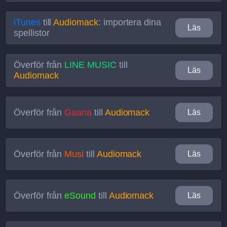
iTunes
till
Audiomack
: importera dina
Läs
spellistor
Överför från
LINE MUSIC
till
Läs
Audiomack
Överför från
Gaana
till
Audiomack
Läs
Överför från
Musi
till
Audiomack
Läs
Överför från
eSound
till
Audiomack
Läs