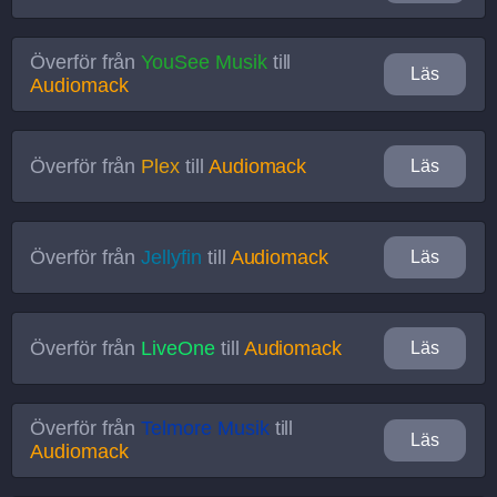
Överför från
YouSee Musik
till
Läs
Audiomack
Överför från
Plex
till
Audiomack
Läs
Överför från
Jellyfin
till
Audiomack
Läs
Överför från
LiveOne
till
Audiomack
Läs
Överför från
Telmore Musik
till
Läs
Audiomack