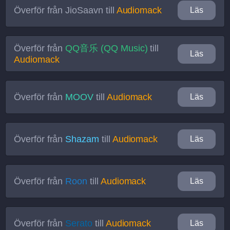
Överför från
JioSaavn
till
Audiomack
Läs
Överför från
QQ音乐 (QQ Music)
till
Läs
Audiomack
Överför från
MOOV
till
Audiomack
Läs
Överför från
Shazam
till
Audiomack
Läs
Överför från
Roon
till
Audiomack
Läs
Överför från
Serato
till
Audiomack
Läs