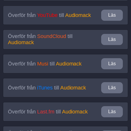
Överför från
YouTube
till
Audiomack
Läs
Överför från
SoundCloud
till
Läs
Audiomack
Överför från
Musi
till
Audiomack
Läs
Överför från
iTunes
till
Audiomack
Läs
Överför från
Last.fm
till
Audiomack
Läs