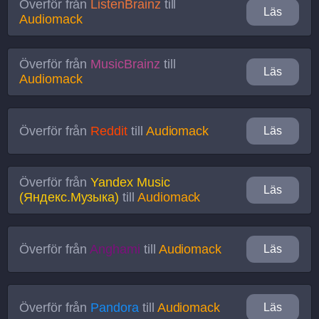
Överför från
ListenBrainz
till
Läs
Audiomack
Överför från
MusicBrainz
till
Läs
Audiomack
Överför från
Reddit
till
Audiomack
Läs
Överför från
Yandex Music
Läs
(Яндекс.Музыка)
till
Audiomack
Överför från
Anghami
till
Audiomack
Läs
Överför från
Pandora
till
Audiomack
Läs