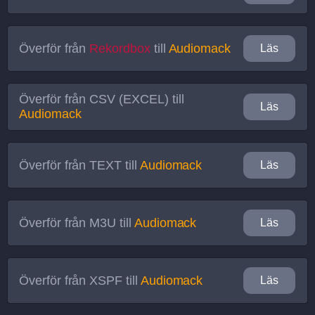
Överför från
Rekordbox
till
Audiomack
Läs
Överför från
CSV (EXCEL)
till
Läs
Audiomack
Överför från
TEXT
till
Audiomack
Läs
Överför från
M3U
till
Audiomack
Läs
Överför från
XSPF
till
Audiomack
Läs