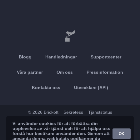
Blogg
Handledningar
Supportcenter
Våra partner
Om oss
Pressinformation
Kontakta oss
Utvecklare (API)
© 2026 Brickoft
Sekretess
Tjänststatus
Vi använder cookies för att förbättra din
App Store
Google Play
upplevelse av vår tjänst och för att hjälpa oss
förstå hur besökare använder den. Genom att
OK
använda denna webbplats godkänner du