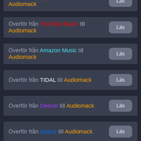
Läs
Audiomack
Överför från
YouTube Music
till
Läs
Audiomack
Överför från
Amazon Music
till
Läs
Audiomack
Överför från
TIDAL
till
Audiomack
Läs
Överför från
Deezer
till
Audiomack
Läs
Överför från
Qobuz
till
Audiomack
Läs