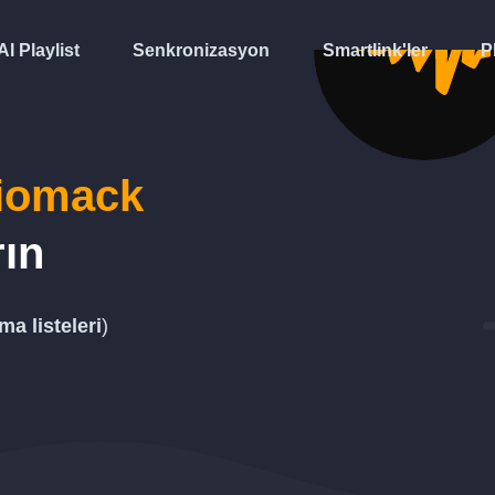
AI Playlist
Senkronizasyon
Smartlink'ler
P
iomack
rın
ma listeleri
)