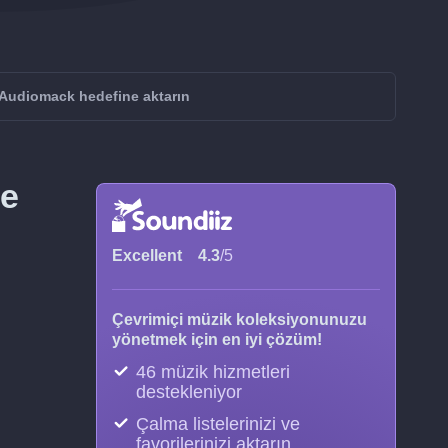
Audiomack hedefine aktarın
çe
Excellent
4.3
/5
Çevrimiçi müzik koleksiyonunuzu
yönetmek için en iyi çözüm!
46 müzik hizmetleri
destekleniyor
Çalma listelerinizi ve
favorilerinizi aktarın