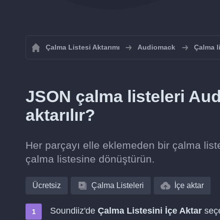
Çalma Listesi Aktarımı
Audiomack
Çalma l
JSON çalma listeleri Au
aktarılır?
Her parçayı elle eklemeden bir çalma lis
çalma listesine dönüştürün.
Ücretsiz
Çalma Listeleri
İçe aktar
Soundiiz'de
Çalma Listesini İçe Aktar
seçe