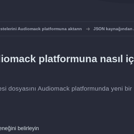
istelerini Audiomack platformuna aktarın
JSON kaynağından 
diomack platformuna nasıl i
tesi dosyasını Audiomack platformunda yeni bir
neğini belirleyin