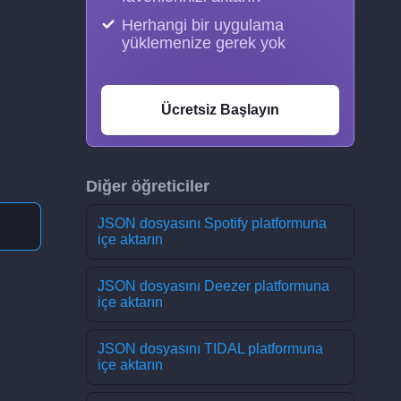
Herhangi bir uygulama
yüklemenize gerek yok
Ücretsiz Başlayın
Diğer öğreticiler
JSON dosyasını Spotify platformuna
içe aktarın
JSON dosyasını Deezer platformuna
içe aktarın
JSON dosyasını TIDAL platformuna
içe aktarın