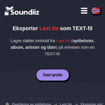
Eksporter
Last.fm
som
TEXT
-fil
Lagre støttet innhold fra
Last.fm
(
spillelister,
album, artister og låter
) på enheten som en
TEXT
-fil.
Start gratis
Overføring av spillelister
Last.fm
Eksporter spille