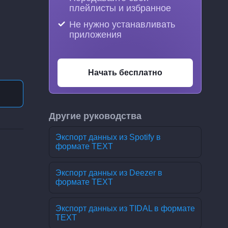
плейлисты и избранное
Не нужно устанавливать
приложения
Начать бесплатно
Другие руководства
Экспорт данных из Spotify в
формате TEXT
Экспорт данных из Deezer в
формате TEXT
Экспорт данных из TIDAL в формате
TEXT