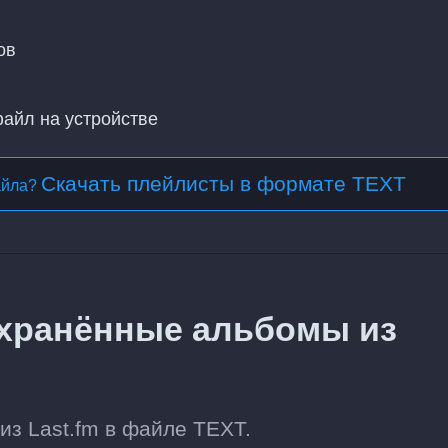
ов
файл на устройстве
Скачать плейлисты в формате TEXT
айла?
охранённые альбомы из
з Last.fm в файле TEXT.