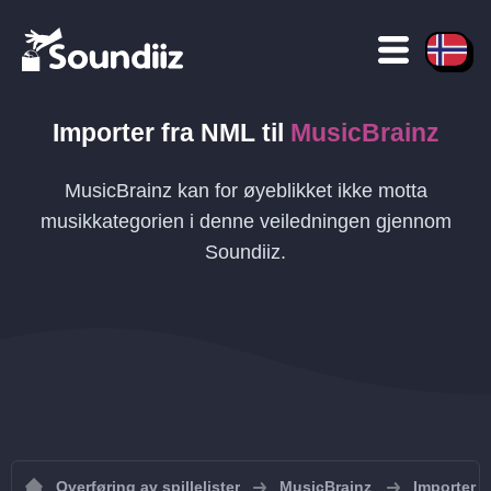
Importer fra
NML
til
MusicBrainz
MusicBrainz kan for øyeblikket ikke motta
musikkategorien i denne veiledningen gjennom
Soundiiz.
Overføring av spillelister
MusicBrainz
Importer sp