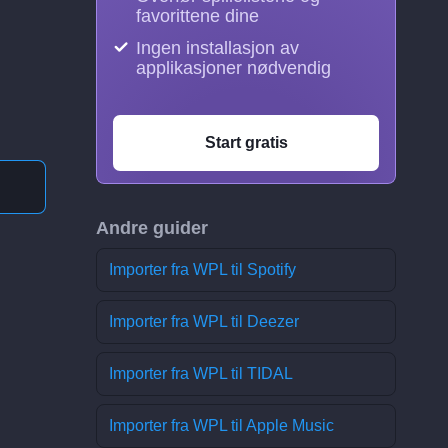
favorittene dine
Ingen installasjon av
applikasjoner nødvendig
Start gratis
Andre guider
Importer fra WPL til Spotify
Importer fra WPL til Deezer
Importer fra WPL til TIDAL
Importer fra WPL til Apple Music