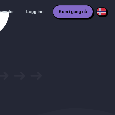
menter
Logg inn
Kom i gang nå