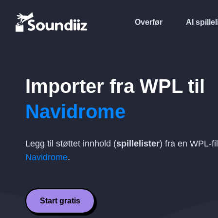
Overfør
AI spillel
Importer fra
WPL
til
Navidrome
Legg til støttet innhold (
spillelister
) fra en
WPL
-f
Navidrome
.
Start gratis