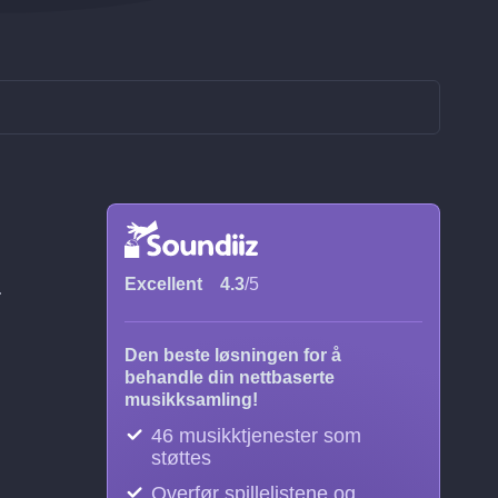
.
Excellent
4.3
/5
Den beste løsningen for å
behandle din nettbaserte
musikksamling!
46 musikktjenester som
støttes
Overfør spillelistene og