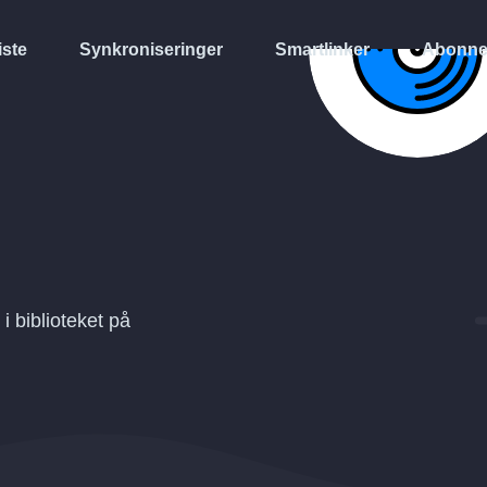
iste
Synkroniseringer
Smartlinker
Abonne
il i biblioteket på